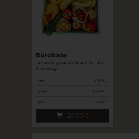
Bürokiste
leckere & gesunde Snacks für den
Arbeitstag
*
klein
15,00 €
*
mittel
20,00 €
*
groß
30,00 €
20,00
€