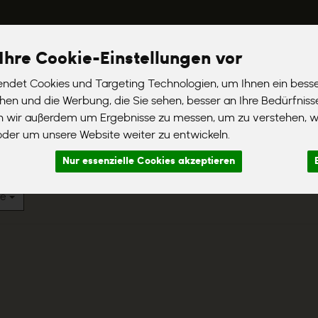
Ihre Cookie-Einstellungen vor
ndet Cookies und Targeting Technologien, um Ihnen ein besse
 werden
Liefergebiete
Häufig gestellte Fragen
Aktionsartik
chen und die Werbung, die Sie sehen, besser an Ihre Bedürfnis
n wir außerdem um Ergebnisse zu messen, um zu verstehen, 
er um unsere Website weiter zu entwickeln.
Nur essenzielle Cookies akzeptieren
ne