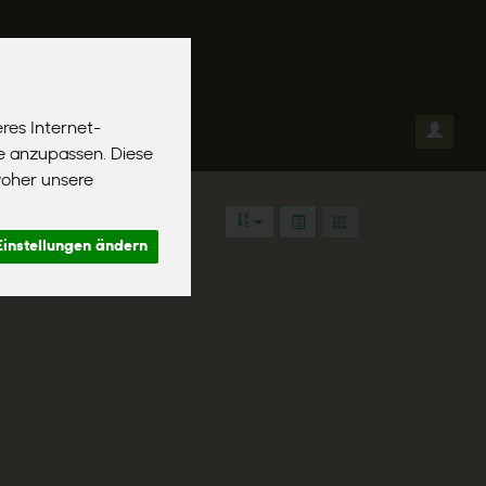
res Internet-
el
se anzupassen. Diese
woher unsere
Einstellungen ändern