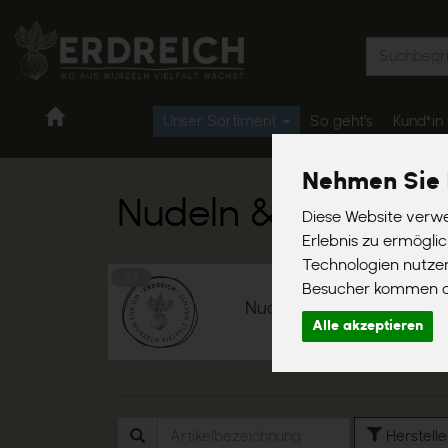
Produkt
shop.erdreich-
Unser Sortiment
So geht's
Kund*in
bio.de
Nehmen Sie 
Nudeln & Reis
50 von 1367
Diese Website verwe
Erlebnis zu ermögli
Technologien nutze
37
Besucher kommen od
Nudeln
Alle akzeptieren
Herstell