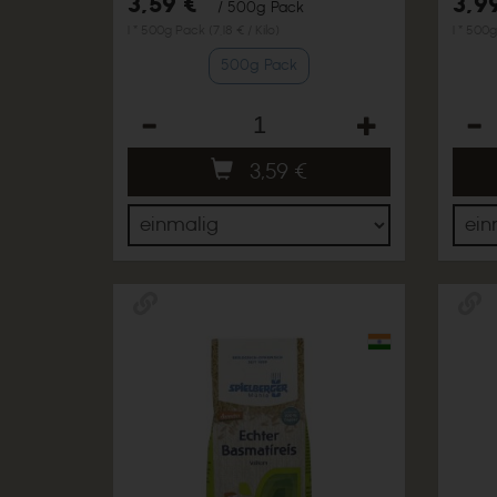
3,59 €
3,9
/ 500g Pack
1 * 500g Pack (7,18 € / Kilo)
1 * 500g
500g Pack
Anzahl
Anza
3,59
€