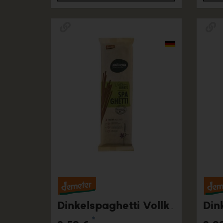
Dink
Dinkelspaghetti Vollkorn, 500g
*