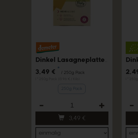
Din
Dinkel Lasagneplatten hell, 250g
*
3,49 €
2,4
/ 250g Pack
1 * 250g Pack (13,96 € / Kilo)
1 * 250g
250g Pack
Anzahl
Anza
3,49
€