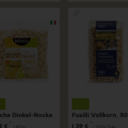
Fusilli Vollkorn, 5
Frische Dinkel-Nockerl
*
*
9 €
1,39 €
/ 400g
/ 500g Tüte