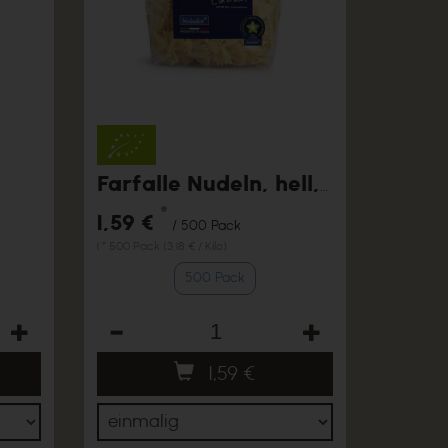
Farfalle Nudeln, hell, 500g
*
1,59 €
/ 500 Pack
1 * 500 Pack (3,18 € / Kilo)
500 Pack
Anzahl
1,59
€