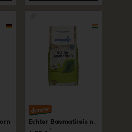
korn
Echter Basmatireis natur, 1 kg
*