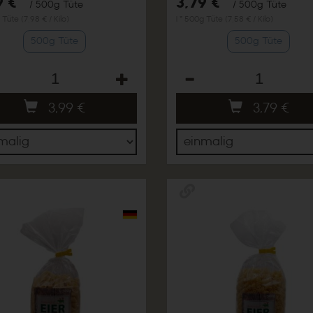
9 €
3,79 €
/ 500g Tüte
/ 500g Tüte
 Tüte (7,98 € / Kilo)
1 * 500g Tüte (7,58 € / Kilo)
500g Tüte
500g Tüte
hl
Anzahl
3,99
€
3,79
€