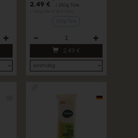
*
2,49 €
/ 250g Tüte
1 * 250g Tüte (9,96 € / Kilo)
250g Tüte
Anzahl
2,49
€