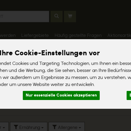
 werden
Liefergebiete
Häufig gestellte Fragen
Aktionsartik
Ihre Cookie-Einstellungen vor
ndet Cookies und Targeting Technologien, um Ihnen ein besse
chen und die Werbung, die Sie sehen, besser an Ihre Bedürfnis
n wir außerdem um Ergebnisse zu messen, um zu verstehen, 
14
er um unsere Website weiter zu entwickeln.
Reis
Nur essenzielle Cookies akzeptieren
er
Ernährung
Allergene