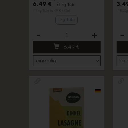
*
6,49 €
3,4
/ 1 kg Tüte
1 * 1 kg Tüte (6,49 € / Kilo)
1 * 500g
1 kg Tüte
Anzahl
Anza
6,49
€