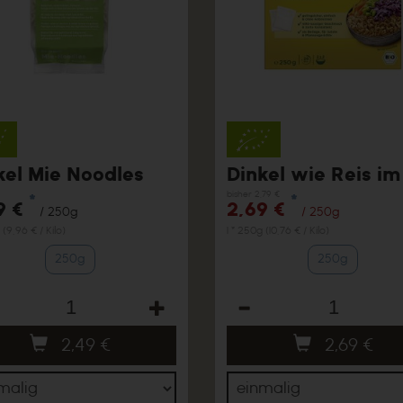
kel Mie Noodles
bisher 2,79 €
*
*
9 €
2,69 €
/ 250g
/ 250g
 (9,96 € / Kilo)
1 * 250g (10,76 € / Kilo)
250g
250g
hl
Anzahl
2,49
€
2,69
€