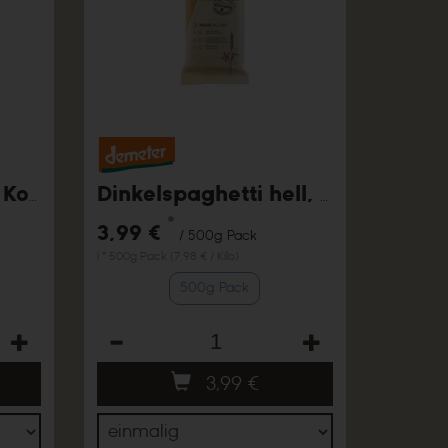
Dinkel wie Reis im Kochbeutel
Dinkelspaghetti hell, 500g
*
3,99 €
/ 500g Pack
1 * 500g Pack (7,98 € / Kilo)
500g Pack
Anzahl
3,99
€