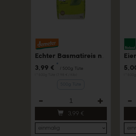
Eie
Echter Basmatireis natur, 500g
*
3,99 €
5,0
/ 500g Tüte
1 * 500g Tüte (7,98 € / Kilo)
1 * 500g
500g Tüte
Anzahl
Anza
3,99
€