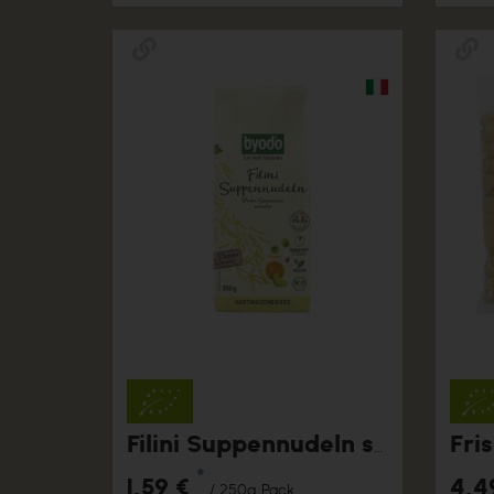
Filini Suppennudeln semola, 250 g
*
1,59 €
4,4
/ 250g Pack