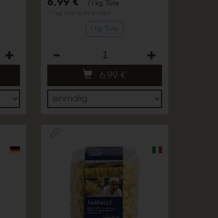
6,99 €
/ 1 kg Tüte
1 * 1 kg Tüte (6,99 € / Kilo)
1 kg Tüte
Anzahl
6,99
€