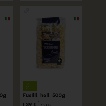
00g
Fusilli, hell, 500g
*
1,39 €
/ 500g