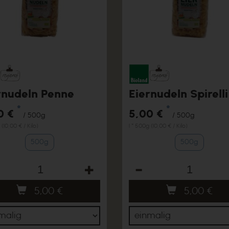
rnudeln Penne
Eiernudeln Spirelli
*
*
0 €
5,00 €
/ 500g
/ 500g
 (10,00 € / Kilo)
1 * 500g (10,00 € / Kilo)
500g
500g
hl
Anzahl
5,00
€
5,00
€