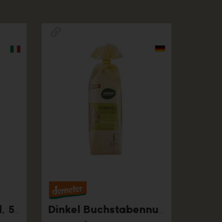
Bauernspätzle hell, 500g
Dinkel Buchstabennudeln hell, 250g