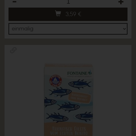
3,59
€