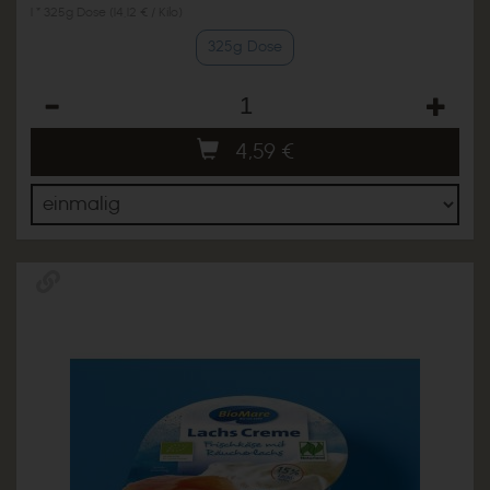
1 * 325g Dose (14,12 € / Kilo)
325g Dose
Anzahl
4,59
€