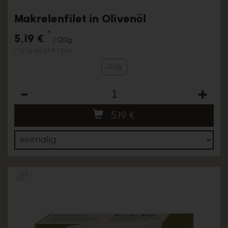
Makrelenfilet in Olivenöl
*
5,19 €
/ 120g
1 * 120g (43,23 € / Kilo)
120g
Anzahl
5,19
€