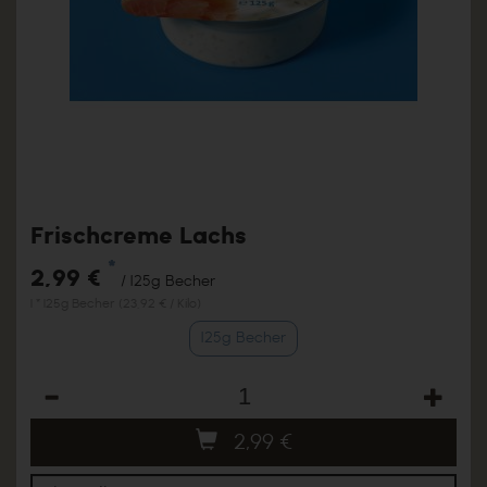
Frischcreme Lachs
*
2,99 €
/ 125g Becher
1 * 125g Becher (23,92 € / Kilo)
125g Becher
Anzahl
2,99
€