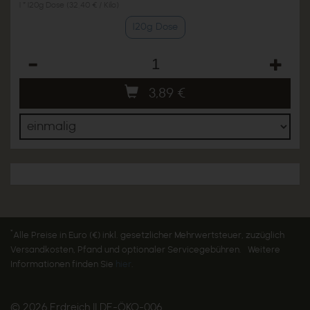
1 * 120g Dose (32,40 € / Kilo)
120g Dose
Anzahl
3,89
€
*
Alle Preise in Euro (€) inkl. gesetzlicher Mehrwertsteuer, zuzüglich
Versandkosten, Pfand und optionaler Servicegebühren. Weitere
Informationen finden Sie
hier
.
© 2026 Erdreich || DE-ÖKO-006