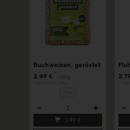
Buchweizen, geröstet
Flo
*
2,49 €
2,7
/ 250g
1 * 250g (9,96 € / Kilo)
1 * 50g 
250g
Anzahl
Anza
2,49
€