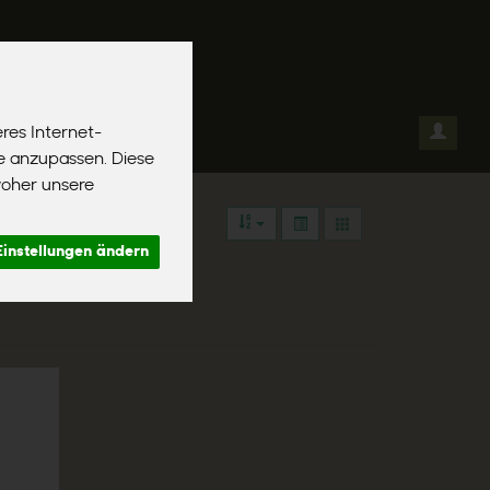
res Internet-
el
se anzupassen. Diese
woher unsere
Einstellungen ändern