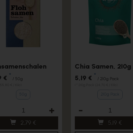
hsamenschalen
Chia Samen, 210g
*
*
9 €
5,19 €
/ 50g
/ 210g Pack
(55,80 € / Kilo)
1 * 210g Pack (24,70 € / Kilo)
50g
210g Pack
hl
Anzahl
2,79
€
5,19
€