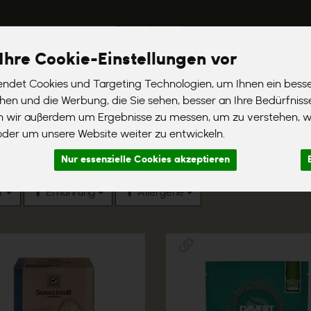
Ihre Cookie-Einstellungen vor
ndet Cookies und Targeting Technologien, um Ihnen ein besse
 werden
Liefergebiete
Häufig gestellte Fragen
Aktionsartik
chen und die Werbung, die Sie sehen, besser an Ihre Bedürfnis
n wir außerdem um Ergebnisse zu messen, um zu verstehen, 
er um unsere Website weiter zu entwickeln.
 von 1356
Nur essenzielle Cookies akzeptieren
er
Ernährung
Allergene