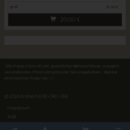
*
groß
30,00 €
20,00
€
*
Alle Preise in Euro (€) inkl. gesetzlicher Mehrwertsteuer, zuzüglich
Versandkosten, Pfand und optionaler Servicegebühren. Weitere
Informationen finden Sie
hier
.
© 2026 Erdreich || DE-ÖKO-006
Impressum
AGB
Widerruf