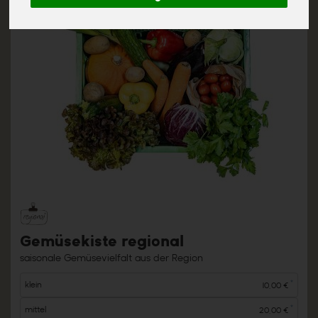
Gemüsekiste regional
saisonale Gemüsevielfalt aus der Region
*
klein
10,00 €
*
mittel
20,00 €