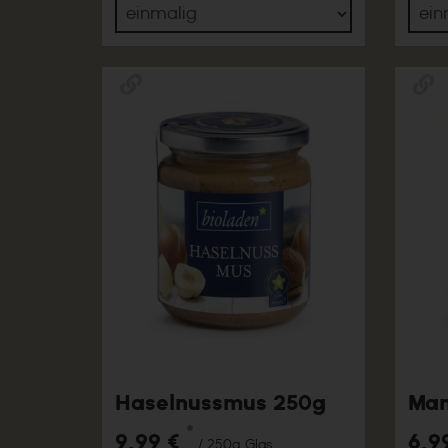
Haselnussmus 250g
Man
*
9,99 €
6,9
/ 250g Glas