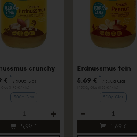
nussmus crunchy
Erdnussmus fein
*
*
9 €
5,69 €
/ 500g Glas
/ 500g Glas
 Glas (11,98 € / Kilo)
1 * 500g Glas (11,38 € / Kilo)
500g Glas
500g Glas
hl
Anzahl
5,99
€
5,69
€