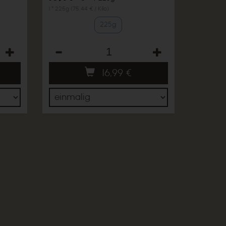
1 * 225g (75,44 € / Kilo)
225g
Anzahl
16,99
€