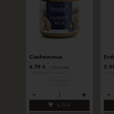
Cashewmus
Erd
*
6,79 €
5,9
/ 250g Glas
1 * 250g Glas (27,16 € / Kilo)
1 * 500g
250g Glas
Anzahl
Anza
6,79
€