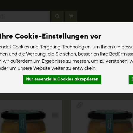
Ihre Cookie-Einstellungen vor
 werden
Liefergebiete
Häufig gestellte Fragen
Aktionsartik
ndet Cookies und Targeting Technologien, um Ihnen ein besse
chen und die Werbung, die Sie sehen, besser an Ihre Bedürfnis
n wir außerdem um Ergebnisse zu messen, um zu verstehen, 
er um unsere Website weiter zu entwickeln.
Nur essenzielle Cookies akzeptieren
er
Ernährung
Allergene