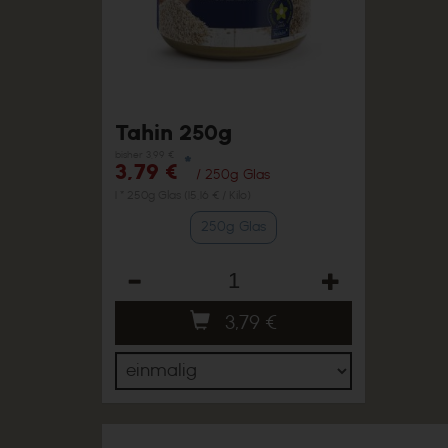
Tahin 250g
bisher 3,99 €
*
3,79 €
/ 250g Glas
1 * 250g Glas (15,16 € / Kilo)
250g Glas
Anzahl
3,79
€