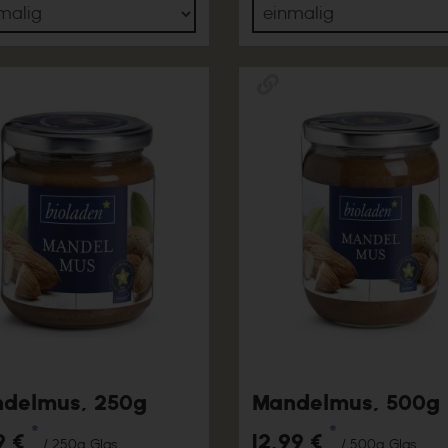
delmus, 250g
Mandelmus, 500g
*
*
9 €
12,99 €
/ 250g Glas
/ 500g Glas