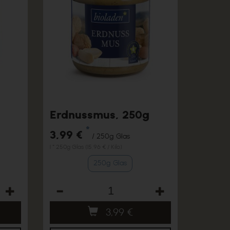
Erdnussmus, 250g
*
3,99 €
/ 250g Glas
1 * 250g Glas (15,96 € / Kilo)
250g Glas
Anzahl
3,99
€