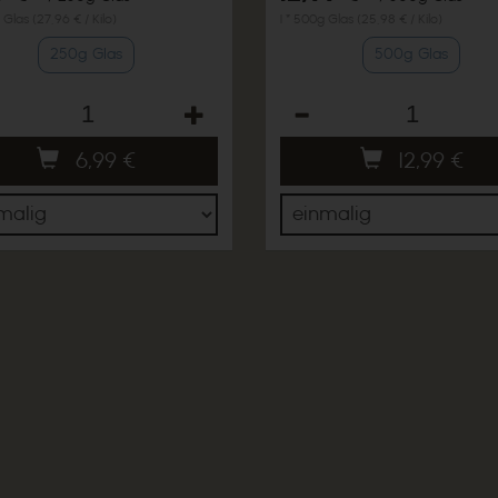
 Glas (27,96 € / Kilo)
1 * 500g Glas (25,98 € / Kilo)
250g Glas
500g Glas
hl
Anzahl
6,99
€
12,99
€