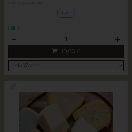
1 * Stück (10,00 € / Stk)
Stück
Anzahl
10,00
€