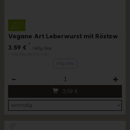
Vegane Art Leberwurst mit Röstzwiebeln
*
3,59 €
/ 140g Glas
1 * 140g Glas (25,63 € / Kilo)
140g Glas
Anzahl
3,59
€