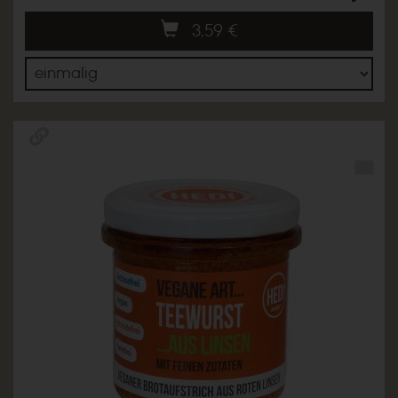
3,59
€