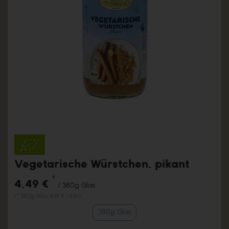
Vegetarische Würstchen, pikant
*
4,49 €
/ 380g Glas
1 * 380g Glas (11,81 € / Kilo)
380g Glas