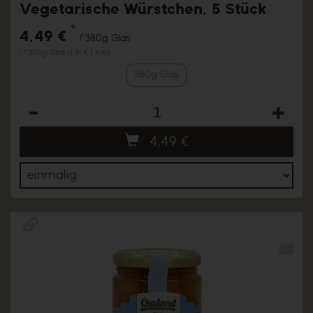
Vegetarische Würstchen, 5 Stück
*
4,49 €
/ 380g Glas
1 * 380g Glas (11,81 € / Kilo)
380g Glas
Anzahl
4,49
€