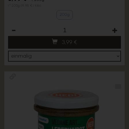
1 * 200g (19,95 € / Kilo)
200g
Anzahl
3,99
€