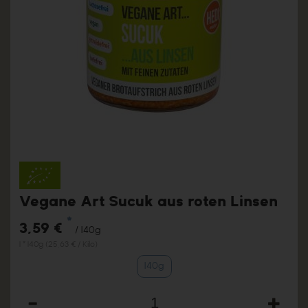
Vegane Art Sucuk aus roten Linsen
*
3,59 €
/ 140g
1 * 140g (25,63 € / Kilo)
140g
Anzahl