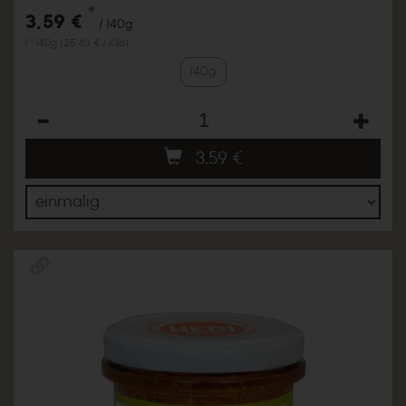
*
3,59 €
/ 140g
1 * 140g (25,63 € / Kilo)
140g
Anzahl
3,59
€