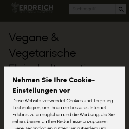
Produkt
Vegane &
Vegetarische
Fleischalternativen
Nehmen Sie Ihre Cookie-
9 von 1367
Einstellungen vor
Diese Website verwendet Cookies und Targeting
Technologien, um Ihnen ein besseres Internet-
Erlebnis zu ermöglichen und die Werbung, die Sie
sehen, besser an Ihre Bedürfnisse anzupassen.
Diese Technologien nutzen wir außerdem um
Hersteller
Ernährung
Allergene