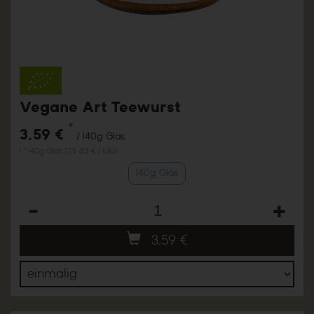
Vegane Art Teewurst
*
3,59 €
/ 140g Glas
1 * 140g Glas (25,63 € / Kilo)
140g Glas
Anzahl
3,59
€