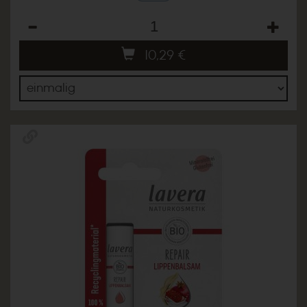
Anzahl
10,29
€