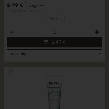
*
2,49 €
/ 4,5g Stift
1 * 4,5g Stift (553,33 € / Kilo)
4,5g Stift
Anzahl
2,49
€