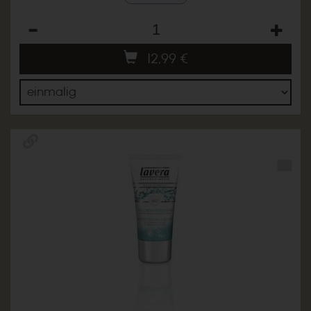
Anzahl
12,99
€