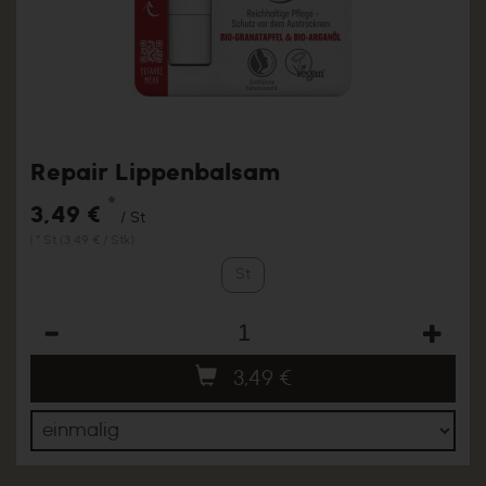
Repair Lippenbalsam
*
3,49 €
/ St
1 * St (3,49 € / Stk)
St
Anzahl
3,49
€