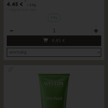
*
4,45 €
/ 4,8g
1 * 4,8g (927,07 € / Kilo)
4,8g
Anzahl
4,45
€