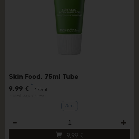
Skin Food, 75ml Tube
*
9,99 €
/ 75ml
1 * 75ml (133,17 € / Liter)
75ml
Anzahl
9,99
€