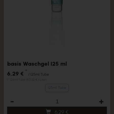
basis Waschgel 125 ml
*
6,29 €
/ 125ml Tube
1 * 125ml Tube (50,32 € / Liter)
125ml Tube
Anzahl
6,29
€