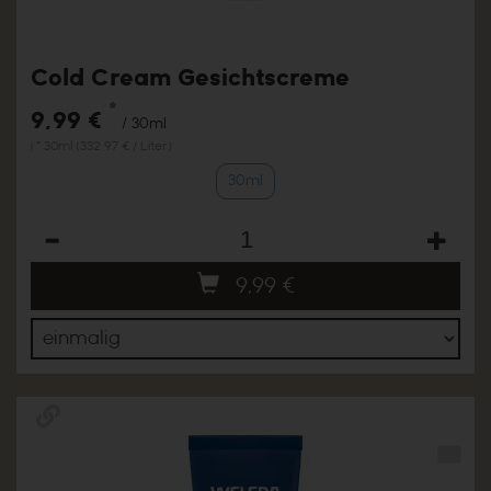
Cold Cream Gesichtscreme
*
9,99 €
/ 30ml
1 * 30ml (332,97 € / Liter)
30ml
Anzahl
9,99
€