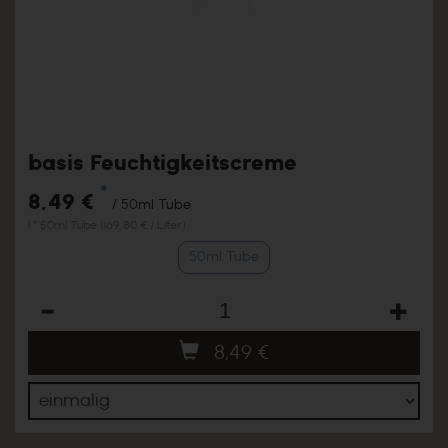
basis Feuchtigkeitscreme
*
8,49 €
/ 50ml Tube
1 * 50ml Tube (169,80 € / Liter)
50ml Tube
Anzahl
8,49
€