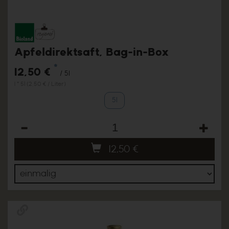
Apfeldirektsaft, Bag-in-Box
*
12,50 €
/ 5l
1 * 5l (2,50 € / Liter)
5l
Anzahl
12,50
€