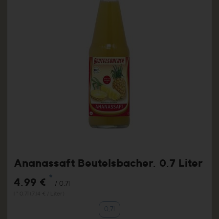
Ananassaft Beutelsbacher, 0,7 Liter
*
4,99 €
/ 0,7l
1 * 0,7l (7,14 € / Liter)
0,7l