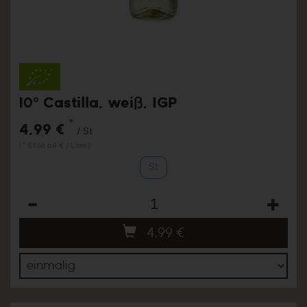
10° Castilla, weiß, IGP
*
4,99 €
/ St
1 * St (6,64 € / Liter)
St
Anzahl
4,99
€