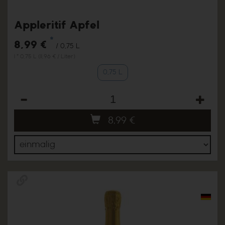
Appleritif Apfel
*
8,99 €
/ 0,75 L
1 * 0,75 L (11,96 € / Liter)
0,75 L
Anzahl
8,99
€