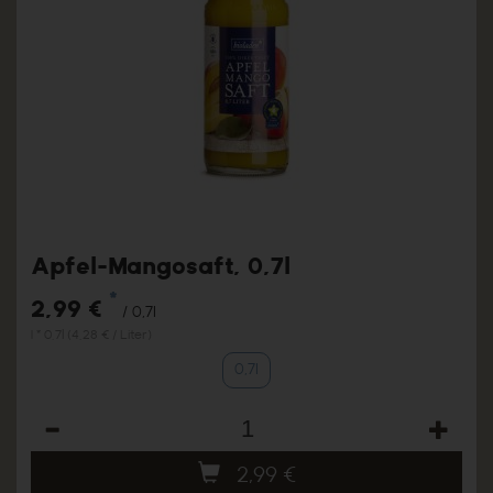
Apfel-Mangosaft, 0,7l
*
2,99 €
/ 0,7l
1 * 0,7l (4,28 € / Liter)
0,7l
Anzahl
2,99
€