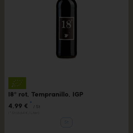
18° rot, Tempranillo, IGP
*
4,99 €
/ St
1 * St (6,64 € / Liter)
St