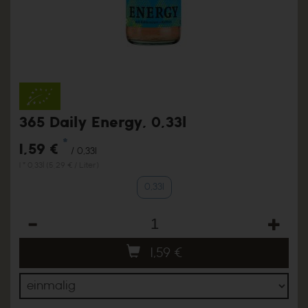
365 Daily Energy, 0,33l
*
1,59 €
/ 0,33l
1 * 0,33l (5,29 € / Liter)
0,33l
Anzahl
1,59
€