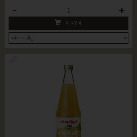
Anzahl
4,99
€