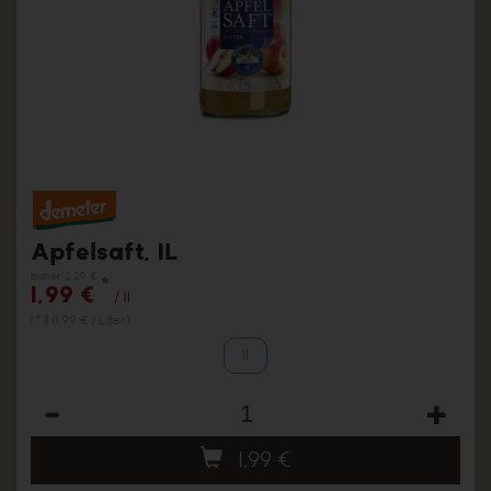
Apfelsaft, 1L
bisher 2,29 €
*
1,99 €
/ 1l
1 * 1l (1,99 € / Liter)
1l
Anzahl
1,99
€