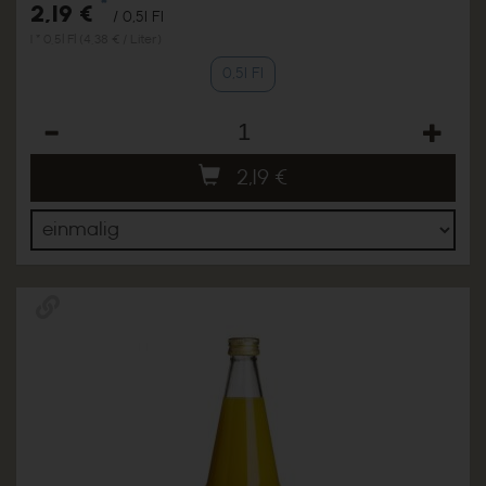
*
2,19 €
/ 0,5l Fl
1 * 0,5l Fl (4,38 € / Liter)
0,5l Fl
Anzahl
2,19
€