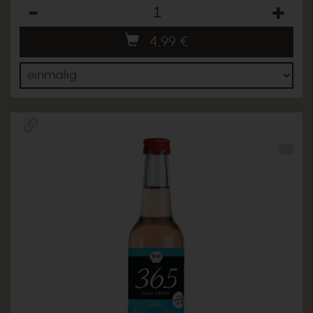
Anzahl
4,99
€