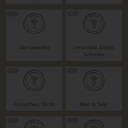
7
37
Gemüsesäfte
Limonade, Eistee,
Schorlen
10
21
Smoothies, Shots
Wein & Sekt
19
2