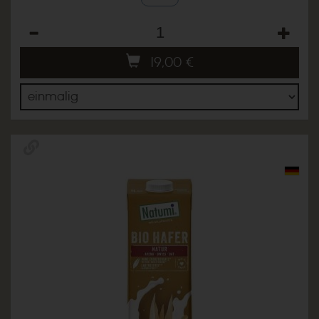
Anzahl
19,00
€