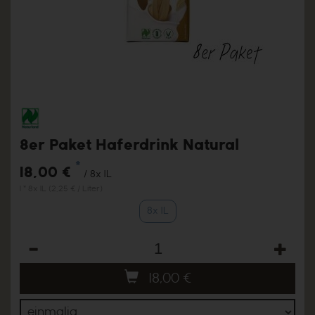
8er Paket Haferdrink Natural
*
18,00 €
/ 8x 1L
1 * 8x 1L (2,25 € / Liter)
8x 1L
Anzahl
18,00
€