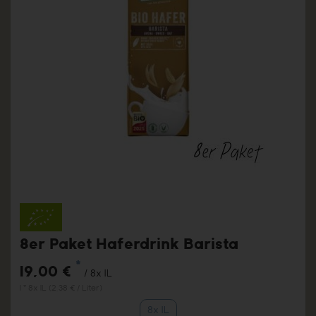
8er Paket Haferdrink Barista
*
19,00 €
/ 8x 1L
1 * 8x 1L (2,38 € / Liter)
8x 1L