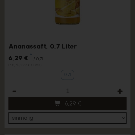
Ananassaft, 0,7 Liter
*
6,29 €
/ 0,7l
1 * 0,7l (8,99 € / Liter)
0,7l
Anzahl
6,29
€