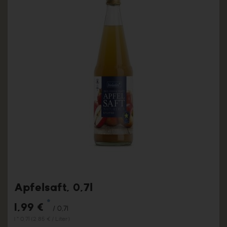
Apfelsaft, 0,7l
*
1,99 €
/ 0,7l
1 * 0,7l (2,85 € / Liter)