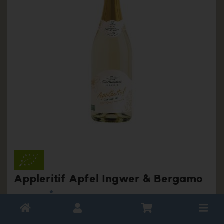
Appleritif Apfel Ingwer & Bergamotte
*
9,99 €
/ 0,75 L
Toggle
1 * 0,75 L (13,29 € / Liter)
cart