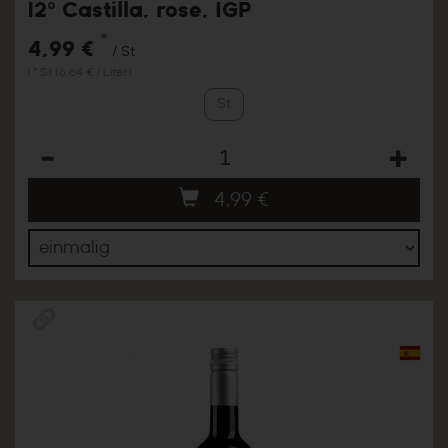
12° Castilla, rose, IGP
*
4,99 €
/ St
1 * St (6,64 € / Liter)
St
Anzahl
4,99
€