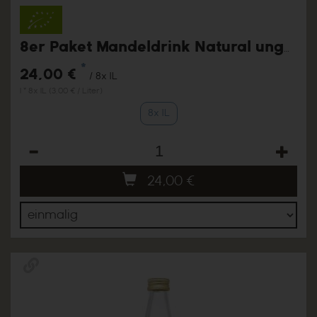
8er Paket Mandeldrink Natural ungesüßt
*
24,00 €
/ 8x 1L
1 * 8x 1L (3,00 € / Liter)
8x 1L
Anzahl
24,00
€