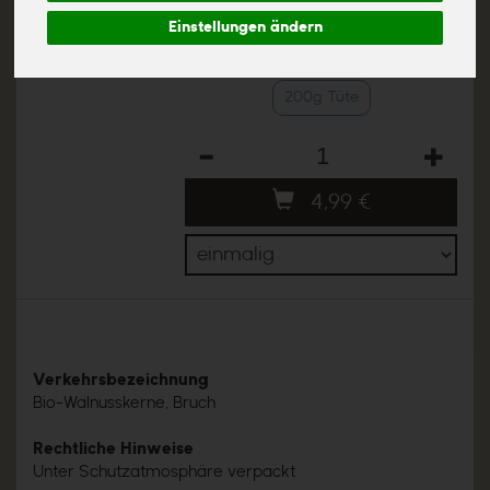
4,99 €
/ 200g Tüte
Einstellungen ändern
(24,95 € / Kilo)
inkl. 7% MwSt.
200g Tüte
Anzahl
4,99
€
Verkehrsbezeichnung
Bio-Walnusskerne, Bruch
Rechtliche Hinweise
Unter Schutzatmosphäre verpackt