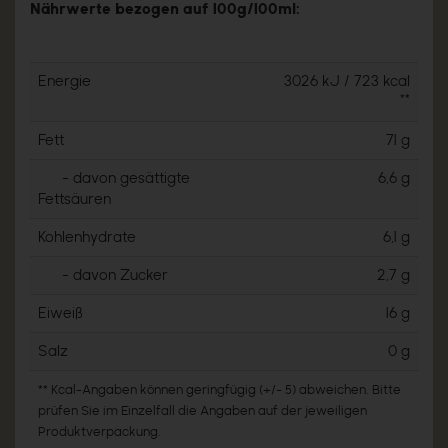
Nährwerte bezogen auf 100g/100ml:
Energie
3026 kJ / 723 kcal
**
Fett
71 g
- davon gesättigte
6,6 g
Fettsäuren
Kohlenhydrate
6,1 g
- davon Zucker
2,7 g
Eiweiß
16 g
Salz
0 g
** Kcal-Angaben können geringfügig (+/- 5) abweichen. Bitte
prüfen Sie im Einzelfall die Angaben auf der jeweiligen
Produktverpackung.