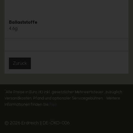
Ballaststoffe
4.6g
Zurück
*
Alle Preise in Euro (€) inkl. gesetzlicher Mehrwertsteuer, zuzüglich
Versandkosten, Pfand und optionaler Servicegebühren. Weitere
Informationen finden Sie
hier
.
© 2026 Erdreich || DE-ÖKO-006