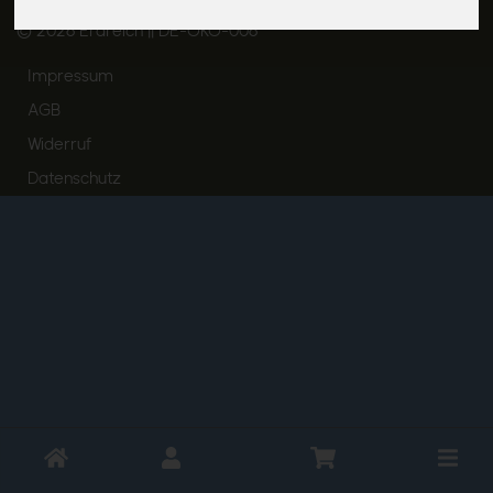
© 2026 Erdreich || DE-ÖKO-006
Impressum
AGB
Widerruf
Datenschutz
Toggle
cart