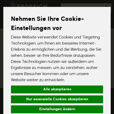
Produkt
Nehmen Sie Ihre Cookie-
Produkte
Gemüse
Kräuter
Einstellungen vor
Diese Website verwendet Cookies und Targeting
Produkt "Dill, 4 + 1 Aktion" nicht
Technologien, um Ihnen ein besseres Internet-
verfügbar.
Erlebnis zu ermöglichen und die Werbung, die Sie
sehen, besser an Ihre Bedürfnisse anzupassen.
Diese Technologien nutzen wir außerdem um
Das von dir gesuchte Produkt ist leider zur Zeit nicht
Ergebnisse zu messen, um zu verstehen, woher
verfügbar.
unsere Besucher kommen oder um unsere
Website weiter zu entwickeln.
Alle akzeptieren
*
Alle Preise in Euro (€) inkl. gesetzlicher Mehrwertsteuer, zuzüglich
Nur essenzielle Cookies akzeptieren
Versandkosten, Pfand und optionaler Servicegebühren. Weitere
Informationen finden Sie
hier
.
Einstellungen ändern